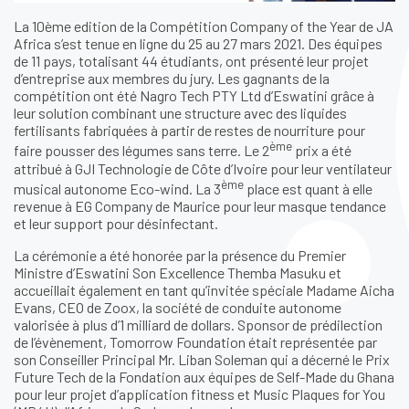
La 10ème edition de la Compétition Company of the Year de JA
Africa s’est tenue en ligne du 25 au 27 mars 2021. Des équipes
de 11 pays, totalisant 44 étudiants, ont présenté leur projet
d’entreprise aux membres du jury. Les gagnants de la
compétition ont été Nagro Tech PTY Ltd d’Eswatini grâce à
leur solution combinant une structure avec des liquides
fertilisants fabriquées à partir de restes de nourriture pour
ème
faire pousser des légumes sans terre. Le 2
prix a été
attribué à GJI Technologie de Côte d’Ivoire pour leur ventilateur
ème
musical autonome Eco-wind. La 3
place est quant à elle
revenue à EG Company de Maurice pour leur masque tendance
et leur support pour désinfectant.
La cérémonie a été honorée par la présence du Premier
Ministre d’Eswatini Son Excellence Themba Masuku et
accueillait également en tant qu’invitée spéciale Madame Aicha
Evans, CEO de Zoox, la société de conduite autonome
valorisée à plus d’1 milliard de dollars. Sponsor de prédilection
de l’évènement, Tomorrow Foundation était représentée par
son Conseiller Principal Mr. Liban Soleman qui a décerné le Prix
Future Tech de la Fondation aux équipes de Self-Made du Ghana
pour leur projet d’application fitness et Music Plaques for You