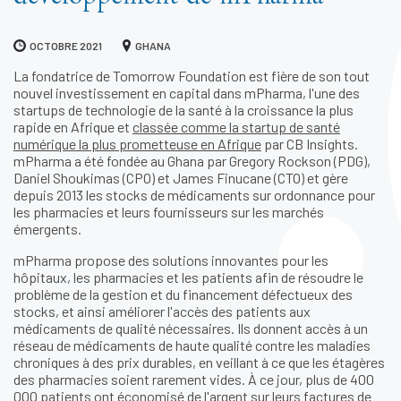
OCTOBRE 2021
GHANA
La fondatrice de Tomorrow Foundation est fière de son tout
nouvel investissement en capital dans mPharma, l'une des
startups de technologie de la santé à la croissance la plus
rapide en Afrique et
classée comme la startup de santé
numérique la plus prometteuse en Afrique
par CB Insights.
mPharma a été fondée au Ghana par Gregory Rockson (PDG),
Daniel Shoukimas (CPO) et James Finucane (CTO) et gère
depuis 2013 les stocks de médicaments sur ordonnance pour
les pharmacies et leurs fournisseurs sur les marchés
émergents.
mPharma propose des solutions innovantes pour les
hôpitaux, les pharmacies et les patients afin de résoudre le
problème de la gestion et du financement défectueux des
stocks, et ainsi améliorer l'accès des patients aux
médicaments de qualité nécessaires. Ils donnent accès à un
réseau de médicaments de haute qualité contre les maladies
chroniques à des prix durables, en veillant à ce que les étagères
des pharmacies soient rarement vides. À ce jour, plus de 400
000 patients ont économisé de l'argent sur leurs factures de