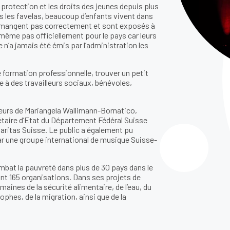
a protection et les droits des jeunes depuis plus
ans les favelas, beaucoup d’enfants vivent dans
ne mangent pas correctement et sont exposés à
t même pas officiellement pour le pays car leurs
 n’a jamais été émis par l’administration les
e formation professionnelle, trouver un petit
ce à des travailleurs sociaux, bénévoles,
eurs de Mariangela Wallimann-Bornatico,
étaire d’Etat du Département Fédéral Suisse
Caritas Suisse. Le public a également pu
r une groupe international de musique Suisse-
mbat la pauvreté dans plus de 30 pays dans le
ant 165 organisations. Dans ses projets de
ines de la sécurité alimentaire, de l’eau, du
phes, de la migration, ainsi que de la