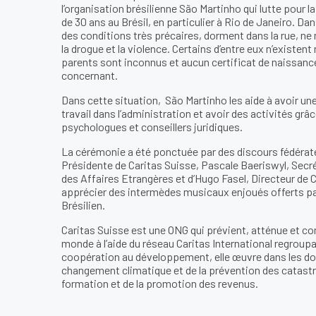
l’organisation brésilienne São Martinho qui lutte pour l
de 30 ans au Brésil, en particulier à Rio de Janeiro. D
des conditions très précaires, dorment dans la rue, 
la drogue et la violence. Certains d’entre eux n’existen
parents sont inconnus et aucun certificat de naissance
concernant.
Dans cette situation, São Martinho les aide à avoir un
travail dans l’administration et avoir des activités grâ
psychologues et conseillers juridiques.
La cérémonie a été ponctuée par des discours fédérat
Présidente de Caritas Suisse, Pascale Baeriswyl, Secr
des Affaires Etrangères et d’Hugo Fasel, Directeur de 
apprécier des intermèdes musicaux enjoués offerts pa
Brésilien.
Caritas Suisse est une ONG qui prévient, atténue et co
monde à l’aide du réseau Caritas International regroup
coopération au développement, elle œuvre dans les doma
changement climatique et de la prévention des catastro
formation et de la promotion des revenus.