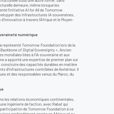
tructurelle sous une autre forme. Sans
ucturelle demeure, même lorsque les
nté l’initiative AI for All de Tomorrow
elopper des infrastructures IA souveraines,
d’innovation à travers l’Afrique et le Moyen-
uveraineté numérique
, a représenté Tomorrow Foundation lors de la
 Backbone of Digital Sovereignty ». Ancien
ves mondiales liées à l’IA souveraine et aux
vene a apporté une expertise de premier plan sur
onstruire des capacités durables en matière
 d’infrastructures contrôlées de l’extérieur. Il
ques et des responsables venus du Maroc, du
ue
ns les relations économiques continentales,
ne ingénierie de l’action, avec Rabat qui
 participation de Tomorrow Foundation à ce
 suisse profondément ancrée en Afrique et au