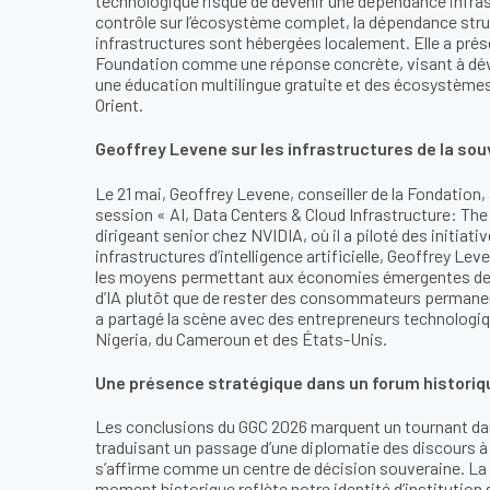
technologique risque de devenir une dépendance infras
contrôle sur l’écosystème complet, la dépendance str
infrastructures sont hébergées localement. Elle a prése
Foundation comme une réponse concrète, visant à dév
une éducation multilingue gratuite et des écosystèmes 
Orient.
Geoffrey Levene sur les infrastructures de la so
Le 21 mai, Geoffrey Levene, conseiller de la Fondation
session « AI, Data Centers & Cloud Infrastructure: The
dirigeant senior chez NVIDIA, où il a piloté des initiati
infrastructures d’intelligence artificielle, Geoffrey Le
les moyens permettant aux économies émergentes de c
d’IA plutôt que de rester des consommateurs permanents
a partagé la scène avec des entrepreneurs technologi
Nigeria, du Cameroun et des États-Unis.
Une présence stratégique dans un forum historiq
Les conclusions du GGC 2026 marquent un tournant da
traduisant un passage d’une diplomatie des discours à u
s’affirme comme un centre de décision souveraine. La
moment historique reflète notre identité d’institution