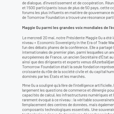
de dialogue, d’investissement et de coopération. Réun
et 1 500 participants issus de plus de 50 pays, cette
forums les plus influents en matière de gouvernance 
de Tomorrow Foundation a trouvé une résonance partic
Maggie Gu parmi les grandes voix mondiales de l’
Le mercredi 20 mai, notre Présidente Maggie Gu a été in
niveau « Economic Sovereignty in the Era of Trade Wa
l’un des débats phares de la conférence. Elle a partagé
internationales de premier plan, parmi lesquelles un an
européennes de France, un ancien Secrétaire d’État 
ainsi que des dirigeants et experts venus d’Azerbaïdjan
Tomorrow Foundation était la seule fondation représen
croissante du rôle de la société civile et du capital h
dominés par les États et les marchés.
Mme Gu a souligné qu’à l’ère de l’intelligence artificie
largement les questions de commerce et d’énergie pour
capacités de calcul, les infrastructures numériques et l
rarement évoqué à ce niveau : la véritable souverain
l’emplacement des centres de données, mais également d
composants technologiques essentiels. Une souveraine