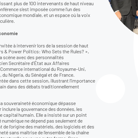
issant plus de 100 intervenants de haut niveau
 conférence s’est imposée comme l’un des
économique mondiale, et un espace où la voix
ulière.
économie
vitée à intervenir lors de la session de haut
rs & Power Politics: Who Sets the Rules? »,
 la scène avec des personnalités
cien Secrétaire d’État aux Affaires
au Commerce international du Royaume-Uni,
, du Nigeria, du Sénégal et de France.
tée dans cette session, illustrant l’importance
umain dans des débats traditionnellement
lle, la souveraineté économique dépasse
 inclure la gouvernance des données, les
e capital humain. Elle a insisté sur un point
eté numérique ne dépend pas seulement de
e l’origine des matériels, des logiciels et des
té sans maîtrise de l’ensemble de la chaîne