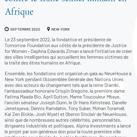
Afrique
SEPTEMBRE 2022
NEW-YORK
Le 23 septembre 2022, la fondatrice et présidente de
Tomorrow Foundation aux côtés de la présidente de Justice
for Women - Daphna Edwards Ziman a lancé l'initiative de créer
des villes intelligentes qui accueillent les femmes victimes de
la traite des êtres humains en Afrique.
Ensemble, les fondations ont organisé un gala au NeueHouse à
New York pendant l'Assemblée Générale des Nations Unies
avec des acteurs du changement tels que la reine Diambi,
l'ambassadeur honoraire Crispin Gregoire, la première dame
Fatima Maada Bio, April Sutton, Mame Toucouleur Mbaye,
l'ancien sénateur Joseph Dunn, le Dr Hans Keirstead, Danelle
Jenetayeva, Dennis Ramdahin, Tony Suber, Mohan Toramall,
Kai Zen Bickle, Josh Wyatt et Oberon Sinclair de NeueHouse,
ainsi que de nombreuses autres célébrités, personnalités,
dirigeants industriels et politiques. Alpina Investments a lancé
le projet par son généreux don pour la toute première ville