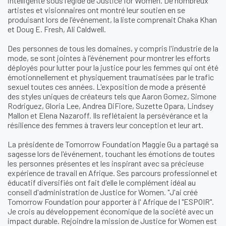
intelligente sous l'égide de Justice for Women. De nombreux
artistes et visionnaires ont montré leur soutien en se
produisant lors de l'événement, la liste comprenait Chaka Khan
et Doug E. Fresh, Ali Caldwell.
Des personnes de tous les domaines, y compris l'industrie de la
mode, se sont jointes à l'événement pour montrer les efforts
déployés pour lutter pour la justice pour les femmes qui ont été
émotionnellement et physiquement traumatisées par le trafic
sexuel toutes ces années. L'exposition de mode a présenté
des styles uniques de créateurs tels que Aaron Gomez, Simone
Rodriguez, Gloria Lee, Andrea DiFiore, Suzette Opara, Lindsey
Mallon et Elena Nazaroff. Ils reflétaient la persévérance et la
résilience des femmes à travers leur conception et leur art.
La présidente de Tomorrow Foundation Maggie Gu a partagé sa
sagesse lors de l'événement, touchant les émotions de toutes
les personnes présentes et les inspirant avec sa précieuse
expérience de travail en Afrique. Ses parcours professionnel et
éducatif diversifiés ont fait d'elle le complément idéal au
conseil d'administration de Justice for Women. "J'ai créé
Tomorrow Foundation pour apporter à l' Afrique de l "ESPOIR".
Je crois au développement économique de la société avec un
impact durable. Rejoindre la mission de Justice for Women est