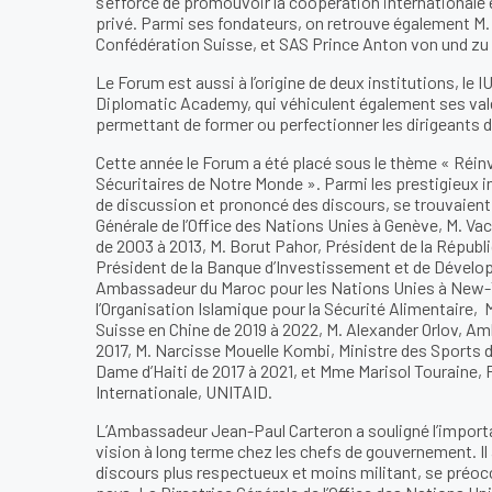
s’efforce de promouvoir la coopération internationale e
privé. Parmi ses fondateurs, on retrouve également M.
Confédération Suisse, et SAS Prince Anton von und zu
Le Forum est aussi à l’origine de deux institutions, le 
Diplomatic Academy, qui véhiculent également ses val
permettant de former ou perfectionner les dirigeants d
Cette année le Forum a été placé sous le thème « Réin
Sécuritaires de Notre Monde ». Parmi les prestigieux in
de discussion et prononcé des discours, se trouvaien
Générale de l’Office des Nations Unies à Genève, M. Va
de 2003 à 2013, M. Borut Pahor, Président de la Répub
Président de la Banque d’Investissement et de Dévelo
Ambassadeur du Maroc pour les Nations Unies à New-Yor
l’Organisation Islamique pour la Sécurité Alimentaire
Suisse en Chine de 2019 à 2022, M. Alexander Orlov, A
2017, M. Narcisse Mouelle Kombi, Ministre des Sports
Dame d’Haiti de 2017 à 2021, et Mme Marisol Touraine, 
Internationale, UNITAID.
L’Ambassadeur Jean-Paul Carteron a souligné l’importan
vision à long terme chez les chefs de gouvernement. Il
discours plus respectueux et moins militant, se préoc