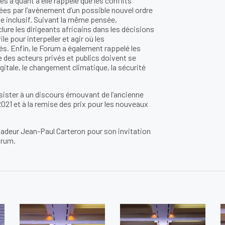
es a quant à elle rappelé que les conflits
ées par l’avènement d’un possible nouvel ordre
me inclusif. Suivant la même pensée,
lure les dirigeants africains dans les décisions
le pour interpeller et agir où les
s. Enfin, le Forum a également rappelé les
e des acteurs privés et publics doivent se
digitale, le changement climatique, la sécurité
sister à un discours émouvant de l’ancienne
2021 et à la remise des prix pour les nouveaux
deur Jean-Paul Carteron pour son invitation
orum.