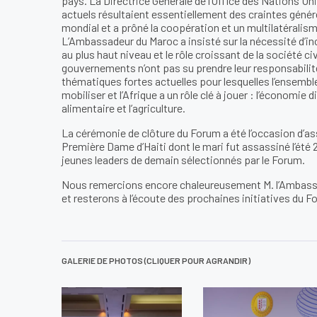
pays. La Directrice Générale de l’Office des Nations Uni
actuels résultaient essentiellement des craintes génér
mondial et a prôné la coopération et un multilatéralis
L’Ambassadeur du Maroc a insisté sur la nécessité d’inc
au plus haut niveau et le rôle croissant de la société civi
gouvernements n’ont pas su prendre leur responsabilité
thématiques fortes actuelles pour lesquelles l’ensembl
mobiliser et l’Afrique a un rôle clé à jouer : l’économie 
alimentaire et l’agriculture.
La cérémonie de clôture du Forum a été l’occasion d’as
Première Dame d’Haiti dont le mari fut assassiné l’été 
jeunes leaders de demain sélectionnés par le Forum.
Nous remercions encore chaleureusement M. l’Ambassa
et resterons à l’écoute des prochaines initiatives du F
GALERIE DE PHOTOS (CLIQUER POUR AGRANDIR)