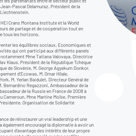
t les partenariats entre le secteur public et
 Jean-Pascal Delamuraz, Président de la
 Liechtenstein.
IUHEI Crans Montana Institute et la World
eurs de partage et de coopération tout en
e tous les horizons.
venter les équilibres sociaux, Economiques et
vités qui ont participé aux différents panels
t notamment Mme Tatiana Valovaya, Directrice
clav Klaus, Président de la République Tchèque
lique de Slovénie, M. George Agyekum Donkor,
ppement d’Ecowas, M. Omar Hilale,
k, M. Yerlan Baidulet, Directeur Général de
, M. Bernardino Regazzoni, Ambassadeur de la
mbassadeur de la Russie en France de 2008 à
 du Cameroun, Mme Martine Moïse, Première
Présidente, Organisation de Solidarité
ce de réinstaurer un vrai leadership et une
 a également encouragé la diplomatie à avoir un
cupant d’avantage des intérêts de leur propre